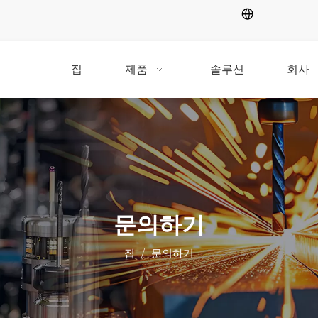
집
제품
솔루션
회사
문의하기
집
/
문의하기