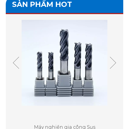
SẢN PHẨM HOT
C65
Máy nghiền gia công Sus
Má