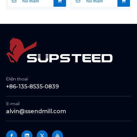
hỏi thăm
hỏi thăm
Điện thoại
+86-135-8535-0839
E-mail
alvin@ssendmill.com