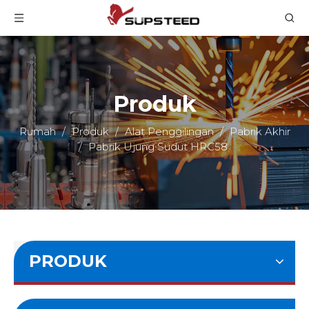
Produk
Rumah
/
Produk
/
Alat Penggilingan
/
Pabrik Akhir
/
Pabrik Ujung Sudut HRC58
PRODUK