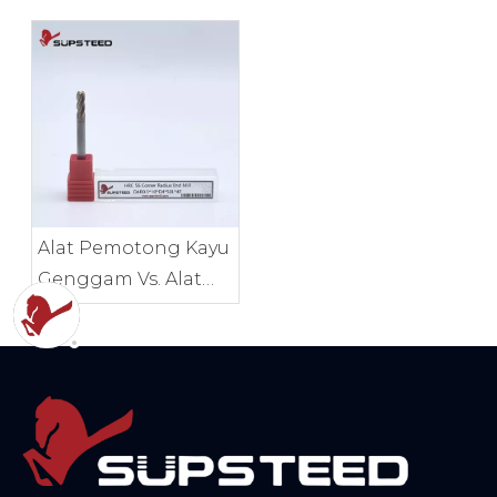
Laser Agar Akurasi
yang Tepat untuk
Proyek Anda
Alat Pemotong Kayu
Genggam Vs. Alat
Benchtop
Dibandingkan