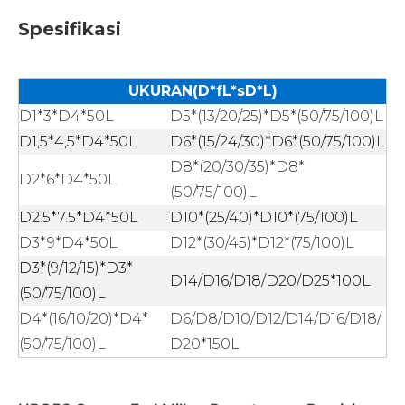
Spesifikasi
UKURAN(D*fL*sD*L)
D1*3*D4*50L
D5*(13/20/25)*D5*(50/75/100)L
D1,5*4,5*D4*50L
D6*(15/24/30)*D6*(50/75/100)L
D8*(20/30/35)*D8*
D2*6*D4*50L
(50/75/100)L
D2.5*7.5*D4*50L
D10*(25/40)*D10*(75/100)L
D3*9*D4*50L
D12*(30/45)*D12*(75/100)L
D3*(9/12/15)*D3*
D14/D16/D18/D20/D25*100L
(50/75/100)L
D4*(16/10/20)*D4*
D6/D8/D10/D12/D14/D16/D18/
(50/75/100)L
D20*150L